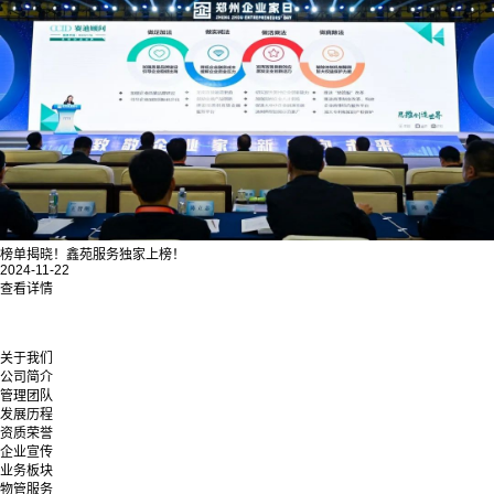
榜单揭晓！鑫苑服务独家上榜！
2024-11-22
查看详情
关于我们
公司简介
管理团队
发展历程
资质荣誉
企业宣传
业务板块
物管服务