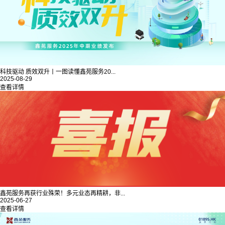
科技驱动 质效双升丨一图读懂鑫苑服务20...
2025-08-29
查看详情
鑫苑服务再获行业殊荣！多元业态再精耕，非...
2025-06-27
查看详情