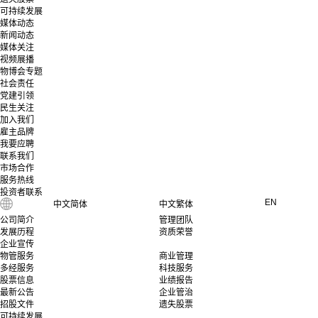
可持续发展
媒体动态
新闻动态
媒体关注
视频展播
物博会专题
社会责任
党建引领
民生关注
加入我们
雇主品牌
我要应聘
联系我们
市场合作
服务热线
投资者联系
EN
中文简体
中文繁体
公司简介
管理团队
发展历程
资质荣誉
企业宣传
物管服务
商业管理
多经服务
科技服务
股票信息
业绩报告
最新公告
企业管治
招股文件
遗失股票
可持续发展