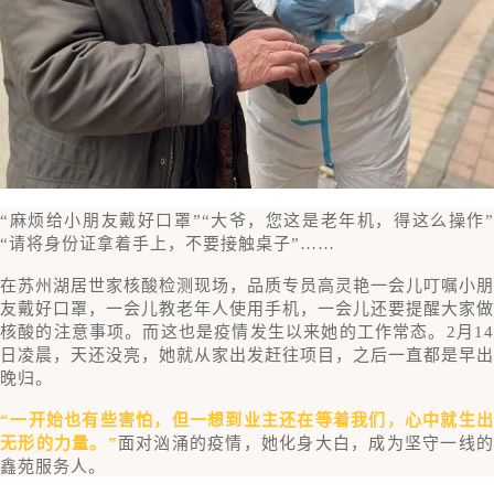
“麻烦给小朋友戴好口罩”“大爷，您这是老年机，得这么操作”
“请将身份证拿着手上，不要接触桌子”……
在
苏州湖居世家
核酸检测现场，
品质专员
高灵艳一会儿叮嘱小朋
友戴好口罩，一会儿教老年人使用手机，一会儿还要提醒大家做
核酸的注意事项。而这也是疫情发生以来她的工作常态。2月14
日凌晨，天还没亮，她就从家出发赶往项目，之后一直都是早出
晚归。
“一开始也有些害怕，但一想到业主还在等着我们，心中就生出
无形的力量。”
面对汹涌的疫情，她化身大白，成为坚守一线
鑫苑服务人。