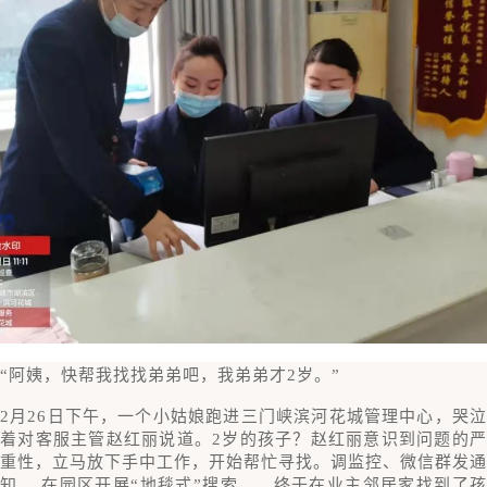
“阿姨，快帮我找找弟弟吧，我弟弟才2岁。”
2月26日下午，一个小姑娘跑进三门峡滨河花城管理中心，哭泣
着对客服主管赵红丽说道。2岁的孩子？赵红丽意识到问题的严
重性，立马放下手中工作，开始帮忙寻找。调监控、微信群发通
知 、在园区开展“地毯式”搜索……终于在业主邻居家找到了孩