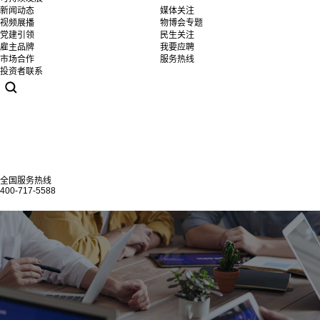
新闻动态
媒体关注
视频展播
物博会专题
党建引领
民生关注
雇主品牌
我要应聘
市场合作
服务热线
投资者联系
全国服务热线
400-717-5588