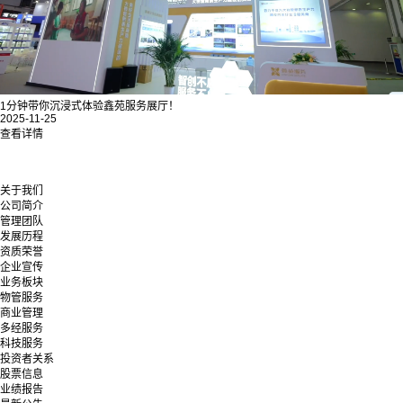
1分钟带你沉浸式体验鑫苑服务展厅！
2025-11-25
查看详情
关于我们
公司简介
管理团队
发展历程
资质荣誉
企业宣传
业务板块
物管服务
商业管理
多经服务
科技服务
投资者关系
股票信息
业绩报告