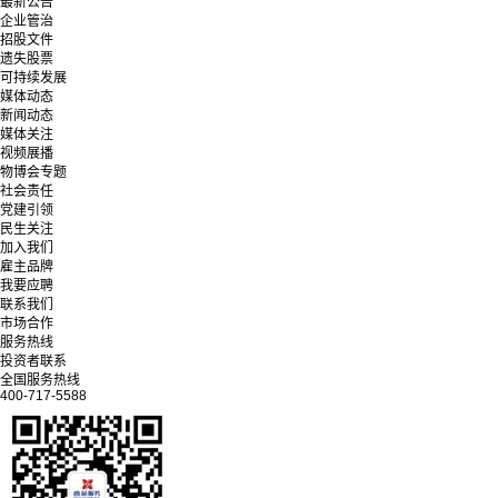
最新公告
企业管治
招股文件
遗失股票
可持续发展
媒体动态
新闻动态
媒体关注
视频展播
物博会专题
社会责任
党建引领
民生关注
加入我们
雇主品牌
我要应聘
联系我们
市场合作
服务热线
投资者联系
全国服务热线
400-717-5588