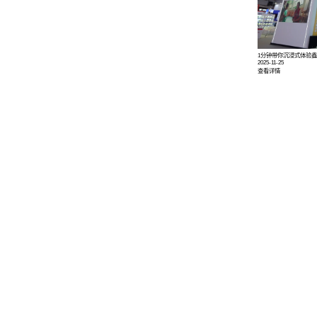
一篇:
直击物博会-今天，一起云逛鑫苑服务展厅