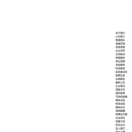
来源：
鑫苑服务官微
上一篇:
新展厅
下