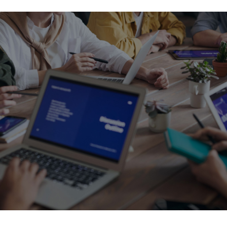
视频展播
物博会专题
党建引领
民生关注
雇主品牌
我要应聘
市场合作
服务热线
投资者联系