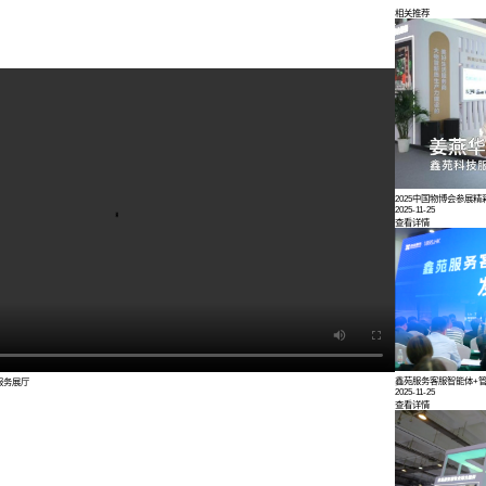
宙生态建设美好生活服务商
媒体动态
物博会专题